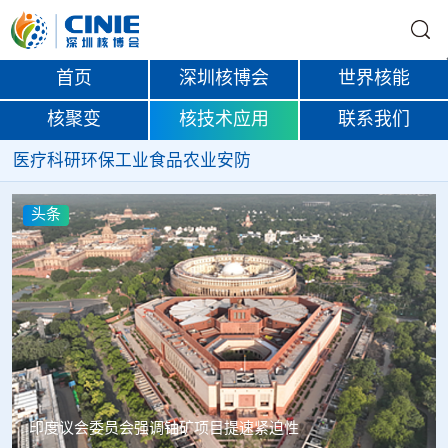
首页
深圳核博会
世界核能
核聚变
核技术应用
联系我们
医疗
科研
环保
工业
食品
农业
安防
头条
中核辐智正式设立 中国同辐持股90%打通核医疗全产业链