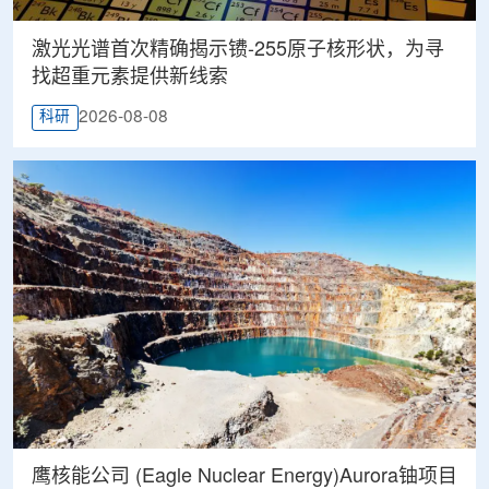
激光光谱首次精确揭示镄-255原子核形状，为寻
找超重元素提供新线索
2026-08-08
科研
鹰核能公司 (Eagle Nuclear Energy)Aurora铀项目