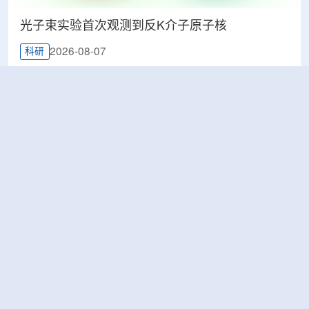
光子束实验首次观测到反K介子原子核
2026-08-07
科研
韩国忠清北道上半年农水产品放射性检测结果达
标