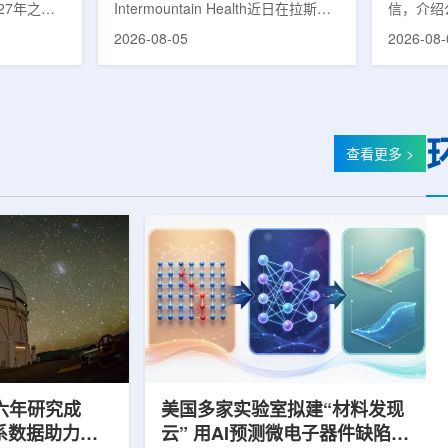
27年之前
Intermountain Health近日在拉斯维
信，介绍
速器
的研制工
加斯西南部启用一座新的门诊诊所。
务业绩公
2026-08-05
2026-08-
勒共和国咨
该诊所名为Badura Clinic，建筑面积
展。公司
关进展。视
约9万平方英尺，位于Spring Valley
2026年
像设备时，
地区，是该医疗系统在内华达州首个
期增长超
伊尔·穆拉
新建项目。Badura Clinic为三层建
部门202
况。穆拉什
筑，于7月30日举行剪彩仪式和社区
元，高于2
由俄罗斯国
开放日活动后正式开放。该诊所整合
相关业务
查看更多 >
该设备预计
了此前分布在拉斯维加斯谷多个地点
子影像和
随后表示，
的初级保健和部分专科服务，面向儿
在同位素业务
本国研制的
童、成人及老年患者提供更集中的医
称，其硅-
若按计划
疗服务。根据介绍，诊所服务范围包
入商业生
括成人及...
2026年下
六年研究成
美国多家实验室拟建“材料发现
星系数据助力约
云” 用AI预测微电子器件缺陷影