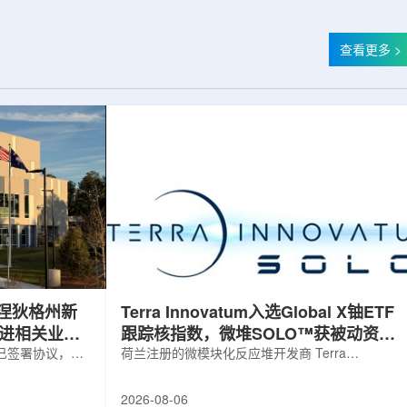
查看更多 >
涅狄格州新
Terra Innovatum入选Global X铀ETF
推进相关业务
跟踪核指数，微堆SOLO™获被动资金
，已签署协议，将
曝光
荷兰注册的微模块化反应堆开发商 Terra
新建一座工厂，
Innovatum Global N.V.(NASDAQ: NKLR)于2026
业务运营。该项
年8月3日开盘起纳入 Solactive 全球铀与核部件总
2026-08-06