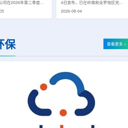
公司在2026年第二季度财
4日宣布，已在岭南和全罗地区完成
布前各业务板块的运营进
前列腺癌诊断用放射性药物
05
2026-08-04
表示，旗下PET实验室部门
ProstaSeek(活性成分：18F-
上半年有机收入较2025年同
plotupolastat)的供应链建设。该药
过50%。按照目前预期，该
物靶向前列腺特异性膜抗原
6年全年收入约为1400万美
(PSMA)，两地所有开展PET-CT检查
025年的600万美元。PET
并进行前列腺癌诊疗的三级综合医院
环保
通常与放射性药物制备、分
均已纳入其供应范围。据韩国卫生福
查看更多 >
核医学诊断应用密切相关。
利部国家癌症登记处数据，2023年
方面，ASP Isotopes
新增前列腺癌病例达22640例，占所
28和镱-176浓缩设施已进
有癌症病例的7.8%，是男性癌症发
产前的最后阶段，预计将在
病率排名第六位的疾病;伴随PSMA靶
半年交...
向治疗的日益普及，对前列腺癌治...