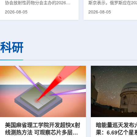
协会放射性药物分会主办的2026年
斯京表示，俄罗斯应在20
集团首席科学家刘蕴韬
放射性药物创新发展大会在山西省太
完成国产核磁共振成像仪
2026-08-05
2026-08-05
原市举行。作为中核集团核技术应用
作。米舒斯京在访问克孜
的核心平台，中国同辐股份有限公司
询诊断中心期间了解了相
(以下简称：中国同辐)在推动核医疗
察中心已安装的磁共振成
科技自立自强与普惠民生方面发挥着
他向俄罗斯卫生部长米哈
压舱石的作用。在大会间隙，中国同
什科询问国产设备研发情
科研
辐党委委员、总工程师、中核集团首
科表示，相关研发工作正
席科学家刘蕴韬接受记者专访时表
家原子能公司推进，并称
示，中国同辐将加快在建医药中心投
将在明年完成。米舒斯京
产运行，加快智慧核医学系统布局，
希望俄罗斯明年能够拥有
持续缩小城乡核医疗资源差距。同
核磁共振成像仪。该设备
时，以...
完...
美国麻省理工学院开发超快X射
暗能量巡天发布
线测热方法 可观察芯片多层结
果：6.69亿个