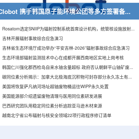
Clobot 携手韩国原子能环境公团等多方签署备忘录，推动放射性废物安全管理多机型机器人示范
Rosatom选定SNIIP为辐射控制系统首席设计机构，统管核设施放射仪表标准化与进口替代保障
吉林开展辐射事故综合应急演习
吉林省生态环境厅成功举办“平安吉林-2026”辐射事故综合应急演习
生态环境部辐射监测技术中心在成都开展西南地区实地上岗考核
韩国仁川强化郡西检岛自来水铀含量超标 政府否认朝鲜平山铀矿废水影响
碳同位素分析揭示：加拿大北极海底沉积物可封存部分永久冻土有机碳
美国将恢复萨凡纳河场址超铀废物桶运往WIPP永久处置
美国能源部介绍遗留废物清理与医用同位素研发进展
巴西研究团队用稳定同位素分析追踪亚马逊木材来源
越南北宁省公布辐射与核安全领域22项行政程序修订清单