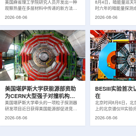
构热传递
美国麻省理工学院研究人员开发出一种
束宇宙加速膨胀
8月4日，暗能量巡天项
观察热量在多层材料中传递的新方法，
时六年的暗能量探测
可用于精确测量计算机芯片等电子器件
形成18篇相关论文，基于
2026-08-06
2026-08-06
内部的热流变化。相关研究成果已发表
年间获取的近30万张
于《自然通讯》。随着计算机芯片尺寸
6.69亿个星系、数千
不断缩小、功率密度持续提高，器件过
多颗超新星的信息，
热正成为限制性能提升的重要因素。传
膨胀和宇宙结构演化。
统热流测量方法在面对真实电子器件的
费米实验室制造了一台
多层结构时存在局限，例如常用的时域
像素数字相机DECa
热反射法难以区分不同材料层中的热传
于智利安第斯山脉的
输情况，红外成像等方法也难以在微小
会托洛洛山美洲际天
尺度上捕捉快速变化。为解决这一问
远镜上。(图片由Reida
题...
加速...
美国堪萨斯大学获能源部资助
BESIII实验首
为CERN大型强子对撞机构建
在
新一代探测器
美国堪萨斯大学牵头的一项粒子探测器
北京时间8月6日，北
研发项目近日获得美国能源部促进竞争
上的北京谱仪III实验(B
性研究的既定计划(DOE EPSCoR)资
在巴西举行的国际高能物
2026-08-06
2026-08-06
助。该项目资助金额为100万美元，将用
2026)上，以特别
于为欧洲核子研究中心(CERN)大型强子
经过15年的持续研究，
对撞机(LHC)上的紧凑型μ子螺线管实验
了证明胶球存在的完