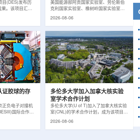
目(DES)发布历
响
美国能源部阿贡国家实验室、劳伦斯伯
成果。该项目汇总
克利国家实验室、橡树岭国家实验室和
2013年至2019
西北大学的研究人员正计划开发材料发
2026-08-06
天文图像，记录了
现云平台，利用基于物理学原理的人工
个星系团以及3000
智能框架，预测微小缺陷如何影响微电
用于研究宇宙加速
子器件的性能和寿命。材料发现云可视
为了实现DES，
化图，这是一个基于物理学原理的人工
极其灵敏的5.7亿
智能框架，它整合了实验数据、模拟和
m，并将其安装在位
高性能计算，用于预测微小缺陷如何影
美国国家科学基金
响微电子器件的性能和寿命。(图片由
文台的布兰科4米望
ChatGPT 提供。)微电子器件广泛用于
r Hahn/费米国家
智能手机、笔记本电脑、安全通信和人
工...
次认证胶球的存
多伦多大学加入加拿大核实验
室学术合作计划
京正负电子对撞机
多伦多大学(U of T)加入了加拿大核实验
ESIII)国际合作组
室(CNL)的学术合作计划，成为该项目中
理大会(ICHEP
的第十家参与机构。这项举措旨在加强
2026-08-06
大会报告的形式宣布：
加拿大的核能人才储备并支持相关研
BESIII实验建立
究。在施瓦茨·赖斯曼创新园区举行了签
整证据链，解开了
约仪式，标志着多伦多大学、加拿大核