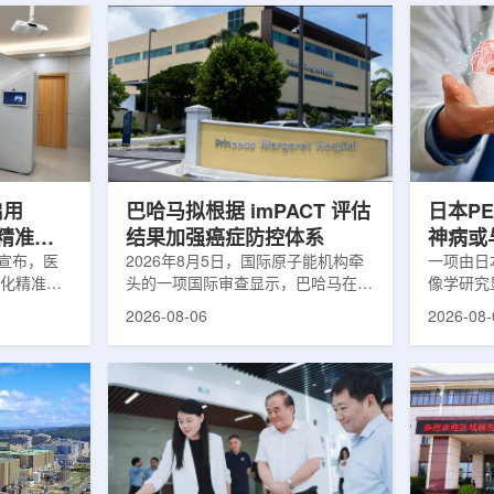
启用
巴哈马拟根据 imPACT 评估
日本P
体化精准放
结果加强癌症防控体系
神病或
日宣布，医
2026年8月5日，国际原子能机构牵
关
一项由日
一体化精准放
头的一项国际审查显示，巴哈马在加
像学研究
全面用于患
强癌症治疗服务方面具备进一步提升
次出现幻
2026-08-06
2026-08-
速图像采
空间。此次审查为该国改善癌症服务
成年人，
正和无标记
协调、缩短诊疗等待时间并提升患者
及其他神
治疗流程
治疗效果提出了路线图。巴哈马拿骚
常沉积。
射治疗的精
玛格丽特公主医院(图片：Pelow
病患者和
方案以
Media/Adobe Stock)这项 imPACT
者。研究
版本为基础，集
评估由国际原子能机构、世界卫生组
踪剂^11C
像系统
织/泛美卫生组织和国际癌症研究机
踪剂^18F
患者定位台
构共同开展，应巴哈马卫生与健康部
脑中的β-