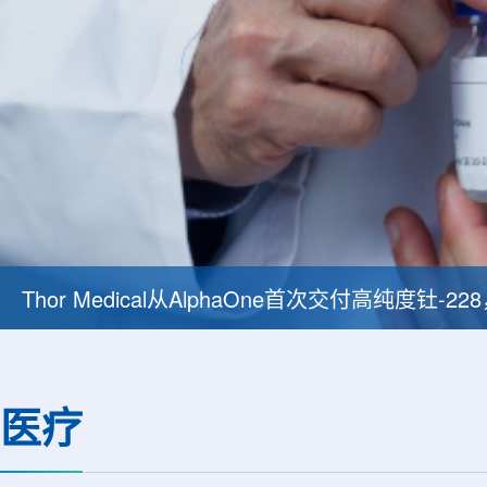
Thor Medical从AlphaOne首次交付高纯度钍-
医疗