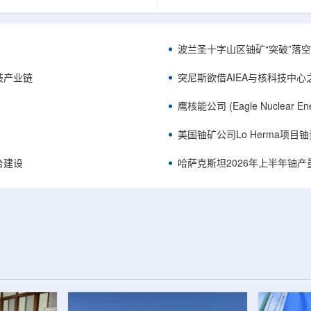
《自然通讯》。随着计算机芯片尺
目旨在提升产能，支持美国海军
功率密度持续提高，器件过热正成
并为公司在核能领域的后续增长
升的重要因素。传统热流测量方法
设施条件。根据公司披露，新设
子器件的多层结构时存在局限，例
尔德帕克里奇路120号，占地约14
波兰圣十字山区铀矿“突破”落空，
热反射法难以区分不同材料层中的
尺。工厂建成后，将整合目前分
红外成像等方法也难以在微小尺度
丹伯里和贝瑟尔三个地点的业务
装产业链
突尼斯欲借AIEA与核科技中
。为解决这一问题...
2027年初投入使用，若最终设计和
鹰核能公司 (Eagle Nuclea
美国铀矿公司Lo Herma项目
平台建设
哈萨克斯坦2026年上半年铀产