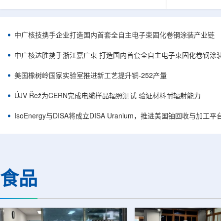
核西部地勘中心党委书记王乐力带队赴中油测井
成果已发表于
地质研究院，开展专项技术交流研讨。会上，中
寸不断缩小、
油测井地质研究院党委书记万金彬系统介绍了国
为限制性能提
内油气测井成套装备、井下探测、岩石物理实
在面对真实电
中广核技携手企业打造国内首套全自主电子束固化卷钢涂装产业链
验、智能测井解释、深井探测及多源地质数据解
如常用的时域
析等成熟技术体系，并结合实战案例分享了含油
热传输情况，
中广核达胜携手浙江嘉广束 打造国内首套全自主电子束固化卷钢涂
气盆地铀矿勘查经验。王乐力介绍了西部中...
上捕捉快速变化
美国橡树岭国家实验室推进新工艺提升锎-252产量
ÚJV Řež为CERN完成电缆样品辐照测试 验证材料耐辐射能力
IsoEnergy与DISA将成立DISA Uranium，推进美国铀回收与加工
食品