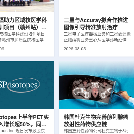
评估。结果显示，晚发性精
司称，随着产能逐步提升，将继续满
，β-淀粉样蛋白阳性...
足靶向α疗法领域对高纯度...
辐助力区域核医学科
三星与Accuray拟合作推进
训项目（赣州站）与
图像引导精准放射治疗
肿瘤医院核医学诊疗
域核医学科建设培训项目
三星电子医疗器械业务和三星麦迪逊
)与赣州市肿瘤医院核医学诊
正继续将业务重心从医学诊断延伸至
建设项目同步启动
建设项目在赣州市肿瘤医院
治疗领域。8月5日，三星HME美国
06
2026-08-05
。中华医学会核医学分会专
公司与美国放射外科公司Accuray宣
中国同辐、原子高科相关代
布签署一份不具约束力的合作意向
展调研交流，江西省内各级
书，双方计划围绕基于容积成像的精
200余名医务人员参会。启
准放射治疗解决方案开展合作探讨。
赣州市肿瘤医院核医学科主
根据意向书，双方拟研究将三星移动
主持。赣州市卫生健康委员
CT扫描仪BodyTom与Accuray机器
傅伟、中华医学会核医学分
人放射外科平台CyberKnife相结合。
员汪静、赣州市肿瘤医院党
该合作方向旨在把高分辨率三维成像
兴伟出席并致辞。汪静表
能力与图像引导机器人放射外科技术
学在肿瘤等重大疾病...
连接起来，使医务人员能够更准确地
确...
sotopes上半年PET实
韩国杜克生物完善前列腺癌
入增长超50%，同位
放射性药物供应链
设施推进商业生产
otopes Inc.近日发布致股东
韩国放射性药物公司杜克生物于8月