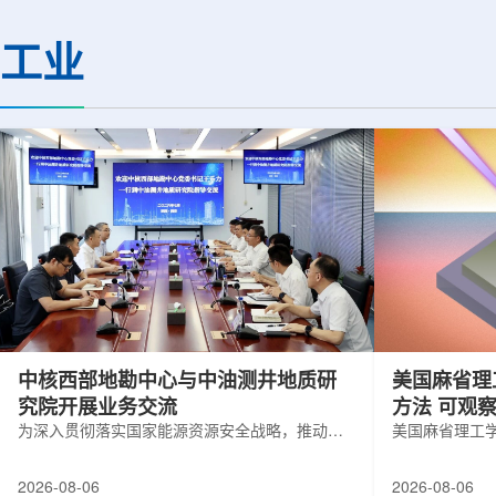
(CMS)设计和建造两台高亮度零度量能
困扰学术界近半个世
器(HL-ZDC)。该项目周期为四年，由堪
谜。该发现不仅为量
工业
萨斯大学物理与天文系教授迈克尔·默里
供了决定性验证，也
和堪萨斯大学杰出教授克里斯托夫·罗永
形态——纯由力构成
共同领导。其中，默里同时担任CMS高
子核由质子和中子组
亮度零度量能器升级项目负责人。...
由夸克组成。夸克之
互...
中核西部地勘中心与中油测井地质研
美国麻省理
究院开展业务交流
方法 可观
为深入贯彻落实国家能源资源安全战略，推动油
美国麻省理工
气测井与铀矿地质勘查技术互融互通，促进跨行
在多层材料中
业科研资源共享与关键技术联合攻关，近日，中
算机芯片等电
2026-08-06
2026-08-06