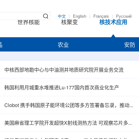
中文
|
English
|
Français
|
Русский
世界核能
核聚变
核技术应用
品
农业
安防
中核西部地勘中心与中油测井地质研究院开展业务交流
韩国利用月城重水堆推进Lu-177国内首次商业化生产
Clobot 携手韩国原子能环境公团等多方签署备忘录，推动放射性废物安全管理多机型机器人示范
美国麻省理工学院开发超快X射线测热方法 可观察芯片多层结构热传递