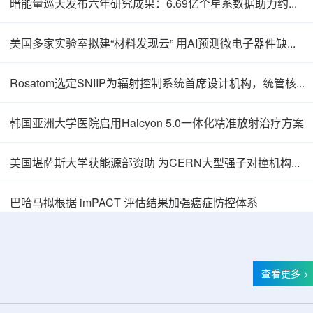
暗能量巡天发布六年研究成果：6.69亿个星系数据助力约束宇宙加速膨胀
美国多家实验室拟建“材料发现云” 用AI预测微电子器件缺陷影响
Rosatom选定SNIIP为辐射控制系统首席设计机构，统管核设施放射仪表标准化与进口替代保障
韩国亚洲大学医院启用Halcyon 5.0一体化精准放射治疗方案
美国堪萨斯大学获能源部资助 为CERN大型强子对撞机构建新一代探测器
巴哈马拟根据 imPACT 评估结果加强癌症防控体系
查看更多 >