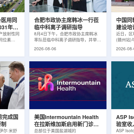
及表面引导放
请求进行，重点评估该国癌症防控能
情况进行
。亚洲大学医
力和实际需求。6月9日至11日，专
神病患者中
家组访...
备医用同
合肥市政协主席韩冰一行莅
中国同
031年商
临中科离子调研指导
建设培
产放射性同
8月4日下午，合肥市政协主席韩冰
赣州市
近日，区
同位素
率队莅临中科离子调研指导，并举行
(赣州站
高质量
为首个商业化目
座谈交流。市人大常委会副主任雍凤
疗高质量
2026-08-06
2026-08-
能公司表
山，市政协秘书长苏祥、市产投集团
同步启动
7商业化生
董事长江鑫、市政协教科卫体委主任
家组以及
围扩大至
张晓峰、市工信局副局长郭梅参加。
表到院开
素。Lu-
中国科学院合肥物质科学研究院副院
医疗机构
物市场中应
长宋云涛，中科离子董事长刘璐，总
动仪式由
位素，可用
经理陈永华，副总经理丁开忠、李
任杨传盛
肿瘤等疾病
俊、光若怀陪同。韩冰一行详细了解
会副主任
韩国所需
中科离子产业布局、经营情况，重点
会主任委
由于其半衰
围绕核医疗及高端装备关键技术突
委书记黄
运输到药物
破、成果转化落地及产业化发展等方
示，核医
面开...
前完成国
美国Intermountain Health
ASP I
研制
在拉斯维加斯启用新门诊诊
验室收
伊尔·米舒
所，配置PET/CT和直线加
总部位于美国盐湖城的
素浓缩
ASP Is