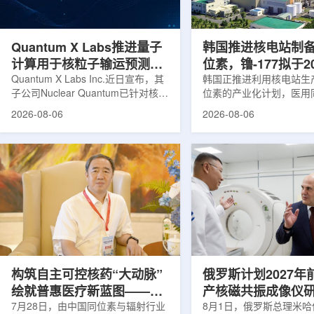
产，并在2031年开始全面量产。之
Dynamic Couch，以
后，韩国水力原子力还将扩大生产范
射治疗系统IDENTIFY
围至钴...
院表示，该院是韩国首...
Quantum X Labs推进量子
韩国推进核电站制
计算用于核粒子输运预测模
位素，镥-177拟于2
拟
Quantum X Labs Inc.近日宣布，其
业化生产
韩国正推进利用核电站生
子公司Nuclear Quantum已针对核工
位素的产业化计划，医用
业计算模拟中的一项瓶颈提出新方
镥-177(Lu-177)被列
2026-08-06
2026-08-06
案，尝试将量子计算引入核粒子输运
标产品。韩国水力与原子
预测，用于支持核医学系统设计等计
示，计划优先实现Lu-17
算密集型场景。据介绍，传统粒子输
产，后续还可能将产品范
运模拟在核医学系统设计中具有重要
钴-60、氚-3和氦-3等同位
作用，但往往需要大量计算资源，并
177是当前全球放射性药
伴随较长运行时间，影响研发和优化
用较广的治疗性放射性同
效率。Nuclear Quantum此次提出的
于前列腺癌、神经内分泌
技术，旨在把物理输运模型转化为量
相关放射性药物。此前，
子电路，使粒子传播和随机游走动力
Lu-177完全依赖进口。
学能够直接在量子计算框架中表示和
期约为6.6天，从生产、
模拟。...
制备和患者给药...
构筑自主可控核药“大动脉”
俄罗斯计划2027年
绘就普惠医疗新蓝图——专
产核磁共振成像仪
访中国同辐总工程师、中核
7月28日，由中国同位素与辐射行业
8月1日，俄罗斯总理米哈