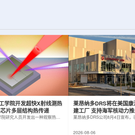
纪的胶球存在之
实验室和原子能公司有限公司(AECL)正
子色动力学理论提
式确立了合作关系。该学术合作计划将
表明一类全新物质
为参学院校提供进入国家级实验室基础
的物质的存在。原
设施、技术和专业知识的渠道，合作领
成，质子和中子又
域涵盖清洁能源、医疗健康、环境修复
间靠胶子传递强相
以及国家安全等多个方面。此次...
工学院开发超快X射线测热
莱昂纳多DRS将在美国康
察芯片多层结构热传递
建工厂 支持海军核动力
学院研究人员开发出一种观察热量
增长
莱昂纳多DRS公司8月4日宣布
传递的新方法，可用于精确测量计
在美国康涅狄格州布鲁克菲尔德
子器件内部的热流变化。相关研究
用于扩大并整合其海军电力系统
2026-08-06