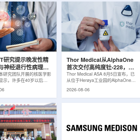
ET研究提示晚发性精
Thor Medical从AlphaOne
与神经退行性病理相
首次交付高纯度钍-228，商
本研究团队开展的核医学影
业供货启动
Thor Medical ASA 8月5日宣布，已
显示，许多在40岁以后首
从位于Herøya工业园的AlphaOne生
觉、妄想等精神病性症状的
产设施完成首批高纯度钍-228(Th-
06
2026-08-06
大脑内存在与阿尔茨海默病
228)客户交付。这是该设施上周宣布
经退行性疾病相关的蛋白异
启动生产后完成的首次客户供货，也
研究纳入37名晚发性精神
标志着AlphaOne进入商业供应阶
47名年龄匹配的健康对照
段。Thor Medical首席执行官Jasper
人员采用淀粉样蛋白PET示
Kurth表示，商业化生产意味着公司
-PiB，以及tau蛋白PET示
工业规模制造的开始，首批客户交付
-florzolotau，对受试者大
表明公司已完成从产能建设到利用首
淀粉样蛋白和tau蛋白积累
个工业规模工厂服务客户的过渡。公