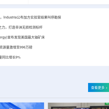
相关关键项目，
回报指数——该指数正是 Global X 铀ETF(NYSE
提供空间和基础
Arca: URA，资管超50亿美元)的跟踪基准，本次
施位于布鲁克菲
随 Solactive 定期再平衡生效。公司联合创始人兼
.1087万平方英
CEO Alessandro Petruzzi 称，这使被动/主题投
Industria公布加方实验室结果叫停勘探
布在康涅狄格州
资者可通过指数直接触达其 SOLO™ 微堆故事，
。该设施预计于
与 Cameco、Kazatomprom、Centrus、Oklo、
心之力，打造非洲无损检测标杆
租户装修工...
NuScale、X-energy、三菱重...
r Energy)宣布发现美国最大铀矿床
铀资源量激增至996万磅
量同比增长9%
查看更多 >