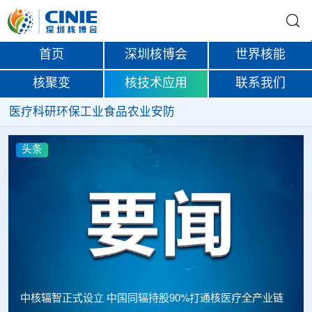
首页
深圳核博会
世界核能
核聚变
核技术应用
联系我们
医疗
科研
环保
工业
食品
农业
安防
头条
俄罗斯莫斯科州物流中心启用集装箱非开箱检验筛查系统