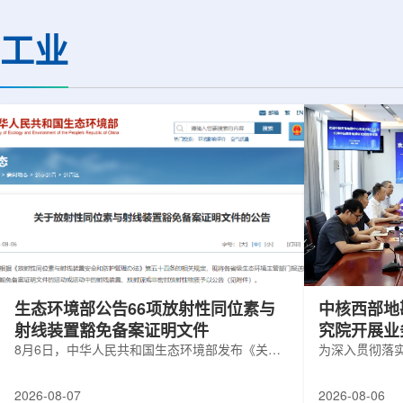
热正成为限制性能提升的重要因素。传
膨胀和宇宙结构演化。
统热流测量方法在面对真实电子器件的
费米实验室制造了一台
工业
多层结构时存在局限，例如常用的时域
像素数字相机DECa
热反射法难以区分不同材料层中的热传
于智利安第斯山脉的
输情况，红外成像等方法也难以在微小
会托洛洛山美洲际天
尺度上捕捉快速变化。为解决这一问
远镜上。(图片由Reida
题...
加速...
生态环境部公告66项放射性同位素与
中核西部地
射线装置豁免备案证明文件
究院开展业
8月6日，中华人民共和国生态环境部发布《关于
为深入贯彻落
放射性同位素与射线装置豁免备案证明文件的公
气测井与铀矿
告》。公告称，根据《放射性同位素与射线装置
业科研资源共
2026-08-07
2026-08-06