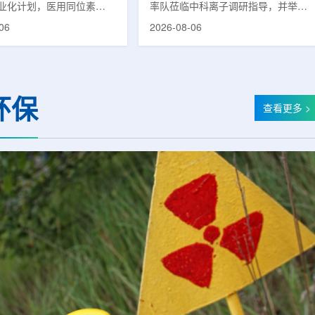
业化计划，医用同位素
率队莅临中科离子调研指导，并举行
(Lu-177)被列为首个商业化目
座谈交流。市人大常委会副主任雍凤
06
2026-08-06
韩国水力与原子能公司表
山，市政协秘书长苏祥、市产投集团
先实现Lu-177商业化生
董事长江鑫、市政协教科卫体委主任
还可能将产品范围扩大至
张晓峰、市工信局副局长郭梅参加。
氚-3和氦-3等同位素。Lu-
中国科学院合肥物质科学研究院副院
当前全球放射性药物市场中应
长宋云涛，中科离子董事长刘璐，总
环保
治疗性放射性同位素，可用
经理陈永华，副总经理丁开忠、李
查看更多 >
癌、神经内分泌肿瘤等疾病
俊、光若怀陪同。韩冰一行详细了解
性药物。此前，韩国所需
中科离子产业布局、经营情况，重点
7完全依赖进口。由于其半衰
围绕核医疗及高端装备关键技术突
.6天，从生产、运输到药物
破、成果转化落地及产业化发展等方
给药...
面开...