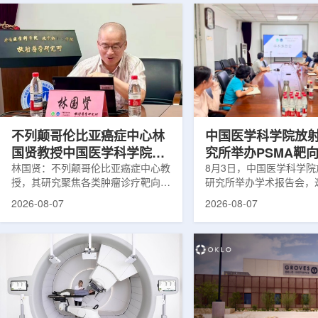
不列颠哥伦比亚癌症中心林
中国医学科学院放
国贤教授中国医学科学院放
究所举办PSMA靶
射医学研究所开展学术交流
林国贤：不列颠哥伦比亚癌症中心教
药物学术报告会
8月3日，中国医学科学
授，其研究聚焦各类肿瘤诊疗靶向放
研究所举办学术报告会，
射性药物开发，迄今已主导/参与发
温哥华不列颠哥伦比亚癌
2026-08-07
2026-08-07
表135余篇同行评议期刊论文，提交
贤教授作题为《用于前列
30余项放射性药物相关专利申请，
治疗的前列腺特异性膜抗
完成自研7款放射性药物的临床转
性药物开发》的学术报告
化，用于多种肿瘤诊疗。报告会上，
取线上线下结合方式举行
林国贤教授基于其团队多年的前沿探
分科研人员和研究生参加
索，系统梳理了针对前列腺癌靶点
授长期从事肿瘤诊疗靶向
PSMA的核药相关研究进展：一是F-
开发研究，已主导或参与发
18标记PSMA靶向PET显像剂的分子
篇同行评议期刊论文，提