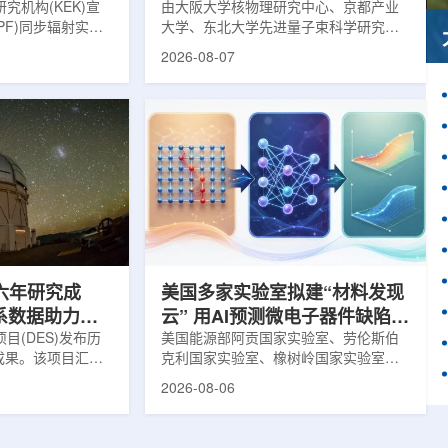
究机构(KEK)宣
由大阪大学核物理研究中心、京都产业
PF)同步辐射实验
大学、东北大学先进量子束科学研究中
-11B光束线已建成世
心、高丽大学、岐阜大学、中国近代物
2026-08-07
光束线，可实现硬X
理研究所、理化学研究所、京都大学、
光束的同步利用。据
台湾中央研究院和加拿大萨斯喀彻温大
-11B由同步辐射学术
学等机构研究人员组成的
设。该网络由大学
LEPS2/Solenoid合作组，首次利用光子
使用、联合研究中
束实验观测到含有反K介子的原子核。这
成，定位为科研和
一成果为确认反K介子原子核的存在提供
束线的主要特点在
了新的实验证据，也为理解高密度核物
件下同时使用硬X射
质和中性子星内部结构提供了重要线
过去需要分别开展的
索。研究团队在日本兵库县大型同步辐
射设施SP...
六年研究成
美国多家实验室拟建“材料发现
星系数据助力约
云” 用AI预测微电子器件缺陷影
目(DES)发布历
响
美国能源部阿贡国家实验室、劳伦斯伯
成果。该项目汇总
克利国家实验室、橡树岭国家实验室和
2013年至2019
西北大学的研究人员正计划开发材料发
2026-08-06
天文图像，记录了
现云平台，利用基于物理学原理的人工
个星系团以及3000
智能框架，预测微小缺陷如何影响微电
用于研究宇宙加速
子器件的性能和寿命。材料发现云可视