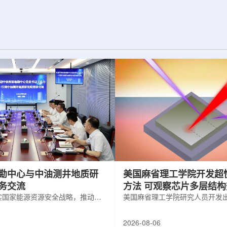
为了实现DES，
化图，这是一个基于物理学原理的人工
极其灵敏的5.7亿
智能框架，它整合了实验数据、模拟和
m，并将其安装在位
高性能计算，用于预测微小缺陷如何影
美国国家科学基金
响微电子器件的性能和寿命。(图片由
文台的布兰科4米望
ChatGPT 提供。)微电子器件广泛用于
r Hahn/费米国家
智能手机、笔记本电脑、安全通信和人
工...
勘中心与中油测井地质研
美国麻省理工学院开发超
务交流
方法 可观察芯片多层结
实国家能源资源安全战略，推动油
美国麻省理工学院研究人员开发
地质勘查技术互融互通，促进跨行
在多层材料中传递的新方法，可
享与关键技术联合攻关，近日，中
算机芯片等电子器件内部的热流
2026-08-06