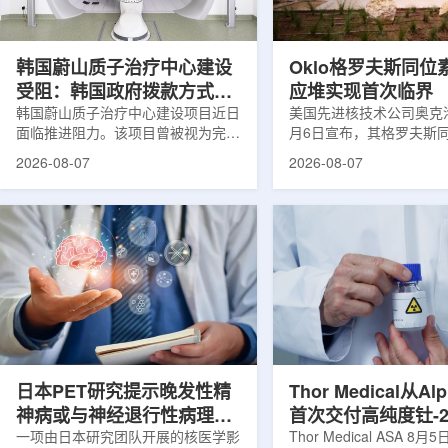
设计与临床优势;二是通过理性优化
放射性药物相关专利申请
分子结构，大幅提高Lu-177标记治
款自研放射性药物的临床
疗性核药的肿瘤靶向性，...
于多...
韩国蔚山质子治疗中心建设
Oklo格罗夫斯同位
受阻：韩国政府拨款方式调
应堆实现首次临界
整影响项目推进
韩国蔚山质子治疗中心建设项目近日
美国先进核技术公司奥克洛(O
面临推进阻力。该项目曾被视为完善
月6日宣布，其格罗夫斯
韩国东南部区域癌症治疗体系的关键
反应堆已在低功率状态下
2026-08-07
2026-08-07
环节，但由于政府医疗财政支持方向
持核链式反应，达到首次
发生变化，单独获得大规模国家拨款
进展距离该项目破土动工
的难度明显上升。据蔚山市8月6日
格罗夫斯同位素试验反应
消息，蔚山市已于去年3月完成质子
片：格罗夫斯)格罗夫斯
治疗中心建设可行性研究及基本规划
反应堆位于美国得克萨斯
制定服务，并开始争取国家拨款。不
特，是美国能源部反应堆
过，韩国保健福祉部回复称，难以单
首个在私人土地上实现临
独为蔚山市提供大型项目资金。此
堆。根据奥克洛介绍，该
前，蔚山市曾计划通过建设质子治疗
发土地起步建设，完成了
中心，构建癌症患者可在区域内完成
工程建设、组件制造或采
手术...
置及...
日本PET研究提示晚发性精
Thor Medical从Al
神病或与神经退行性病理相
首次交付高纯度钍-2
关
一项由日本研究团队开展的核医学影
业供货启动
Thor Medical ASA 8