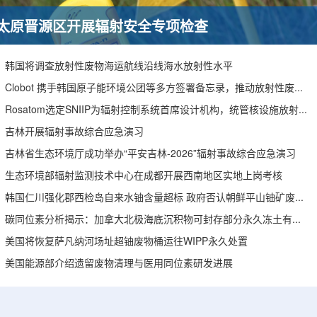
太原晋源区开展辐射安全专项检查
韩国将调查放射性废物海运航线沿线海水放射性水平
Clobot 携手韩国原子能环境公团等多方签署备忘录，推动放射性废物安全管理多机型机器人示范
Rosatom选定SNIIP为辐射控制系统首席设计机构，统管核设施放射仪表标准化与进口替代保障
吉林开展辐射事故综合应急演习
吉林省生态环境厅成功举办“平安吉林-2026”辐射事故综合应急演习
生态环境部辐射监测技术中心在成都开展西南地区实地上岗考核
韩国仁川强化郡西检岛自来水铀含量超标 政府否认朝鲜平山铀矿废水影响
碳同位素分析揭示：加拿大北极海底沉积物可封存部分永久冻土有机碳
美国将恢复萨凡纳河场址超铀废物桶运往WIPP永久处置
美国能源部介绍遗留废物清理与医用同位素研发进展