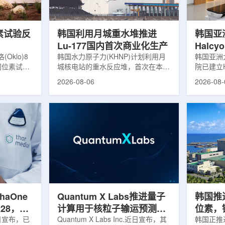
，并完成7
准定位，能实现动态适配、精准治
核技术用
转化，应用
疗。设备运行平稳低噪，治疗控制软
水果的辐
件运...
进口国要..
素试验反
韩国利用月城重水堆推进
韩国亚
Lu-177国内首次商业化生产
Halc
klo)8
韩国水力原子力(KHNP)计划利用月
射治疗
韩国亚洲
同位素试验
城核电站的重水反应堆，首次在本土
院已建立H
实现可控自
生产用于癌症治疗的放射性同位素
射治疗解
2026-08-06
2026-08-
临界。这一
镥-177(Lu-177)。目前韩国完全依赖
者治疗。
不到一年。
进口该原料，这给当地的放射性药物
集、六自
堆设施(图
企业如Cellbion和FutureChem带来
实时运动
低功率试验
了成本压力和供应不稳定因素。行业
中，用于
州洛克哈
内普遍认为国内生产将有助于构建多
准度和安
试点计划下
元化的供应链并缩短运输时间。此次
Halcy
界的反应
计划的首要目标是实现镥-177的商业
成高分辨
设施从未开
化生产，预计在2028年进行试生
Hyper
土建开挖、
产，并在2031年开始全面量产。之
Dynam
购、燃料配
后，韩国水力原子力还将扩大生产范
射治疗系统
围至钴...
院表示，该
phaOne
Quantum X Labs推进量子
韩国推
28，商
计算用于核粒子输运预测模
位素，镥
月5日宣布，已
拟
Quantum X Labs Inc.近日宣布，其
业化生
韩国正推