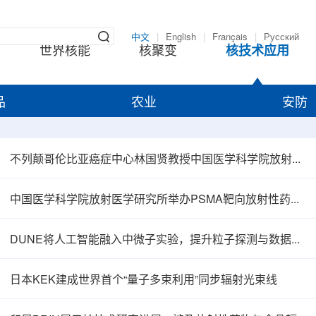
中文
|
English
|
Français
|
Русский
世界核能
核聚变
核技术应用
品
农业
安防
不列颠哥伦比亚癌症中心林国贤教授中国医学科学院放射医学研究所开展学术交流
中国医学科学院放射医学研究所举办PSMA靶向放射性药物学术报告会
DUNE将人工智能融入中微子实验，提升粒子探测与数据处理能力
日本KEK建成世界首个“量子多束利用”同步辐射光束线