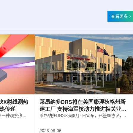
查看更多 >
快X射线测热
莱昂纳多DRS将在美国康涅狄格州新
构热传递
建工厂 支持海军核动力推进相关业务
出一种观察热量
增长
莱昂纳多DRS公司8月4日宣布，已签署协议，将
用于精确测量计
在美国康涅狄格州布鲁克菲尔德新建一座工厂，
变化。相关研究
用于扩大并整合其海军电力系统业务运营。该项
2026-08-06