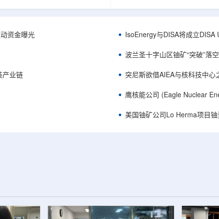
心党委书记王乐力带队赴中油测井
成果已发表于《自然通讯》。随
开展专项技术交流研讨。会上，中
寸不断缩小、功率密度持续提高
究院党委书记万金彬系统介绍了国
为限制性能提升的重要因素。传
套装备、井下探测、岩石物理实
在面对真实电子器件的多层结构
™获被动资金曝光
IsoEnergy与DISA将成立D
解释、深井探测及多源地质数据解
如常用的时域热反射法难以区分
体系，并结合实战案例分享了含油
热传输情况，红外成像等方法也
波兰圣十字山区铀矿“突破”落空，
经验。王乐力介绍了西部中...
上捕捉快速变化。为解决这一问题.
装产业链
突尼斯欲借AIEA与核科技中
鹰核能公司 (Eagle Nuclea
美国铀矿公司Lo Herma项目