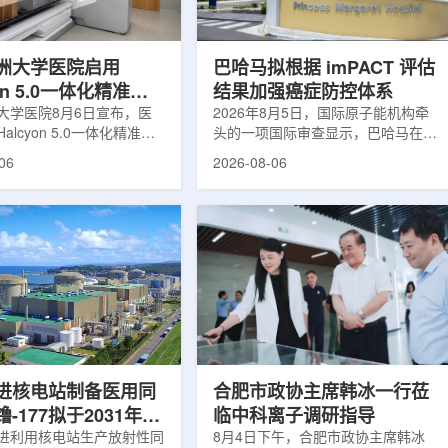
于食品保鲜，重点包括出口
累情况，但对组织缺氧等与疾病恶性
照处理。阿里夫介绍，一些
程度相关的微环境信息捕捉有限。...
.
洲大学医院启用
巴哈马拟根据 imPACT 评估
yon 5.0一体化精准放
结果加强癌症防控体系
方案
大学医院8月6日宣布，医
2026年8月5日，国际原子能机构牵
alcyon 5.0一体化精准放
头的一项国际审查显示，巴哈马在加
决方案，并开始全面用于患
强癌症治疗服务方面具备进一步提升
06
2026-08-06
该系统将高清高速图像采
空间。此次审查为该国改善癌症服务
由度患者位置校正和无标记
协调、缩短诊疗等待时间并提升患者
管理整合到同一治疗流程
治疗效果提出了路线图。巴哈马拿骚
提升图像引导放射治疗的精
玛格丽特公主医院(图片：Pelow
全性。此次实施方案以
Media/Adobe Stock)这项 imPACT
on系统软件5.0版本为基础，集
评估由国际原子能机构、世界卫生组
率锥形束CT成像系统
织/泛美卫生组织和国际癌症研究机
Sight、六自由度患者定位台
构共同开展，应巴哈马卫生与健康部
ic Couch，以及表面引导放
请求进行，重点评估该国癌症防控能
IDENTIFY。亚洲大学医
力和实际需求。6月9日至11日，专
院是韩国首...
家组访...
进核电站制备医用同
合肥市政协主席韩冰一行莅
-177拟于2031年商
临中科离子调研指导
产
进利用核电站生产放射性同
8月4日下午，合肥市政协主席韩冰