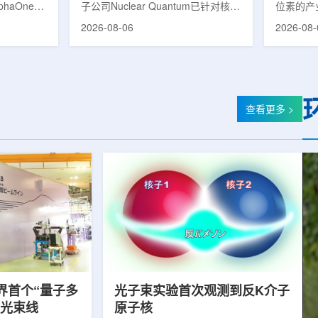
phaOne生
子公司Nuclear Quantum已针对核工
位素的产
8(Th-
业计算模拟中的一项瓶颈提出新方
镥-177
2026-08-06
2026-08-
设施上周宣布
案，尝试将量子计算引入核粒子输运
标产品。
户供货，也
预测，用于支持核医学系统设计等计
示，计划优
业供应阶
算密集型场景。据介绍，传统粒子输
产，后续
行官Jasper
运模拟在核医学系统设计中具有重要
钴-60、
意味着公司
作用，但往往需要大量计算资源，并
177是
批客户交付
伴随较长运行时间，影响研发和优化
用较广的
查看更多 >
设到利用首
效率。Nuclear Quantum此次提出的
于前列腺
的过渡。公
技术，旨在把物理输运模型转化为量
相关放射
，将继续满
子电路，使粒子传播和随机游走动力
Lu-17
..
学能够直接在量子计算框架中表示和
期约为6
模拟。...
制备和患者
界首个“量子多
光子束实验首次观测到反K介子
射光束线
原子核