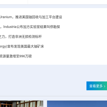
着计算机芯片尺
目旨在提升产能，支持美国海军相关关键项目，
，器件过热正成
并为公司在核能领域的后续增长提供空间和基础
统热流测量方法
设施条件。根据公司披露，新设施位于布鲁克菲
时存在局限，例
尔德帕克里奇路120号，占地约14.1087万平方英
ISA Uranium，推进美国铀回收与加工平台建设
不同材料层中的
尺。工厂建成后，将整合目前分布在康涅狄格州
难以在微小尺度
丹伯里和贝瑟尔三个地点的业务。该设施预计于
Industria公布加方实验室结果叫停勘探
..
2027年初投入使用，若最终设计和租户装修工...
心之力，打造非洲无损检测标杆
r Energy)宣布发现美国最大铀矿床
铀资源量激增至996万磅
查看更多 >