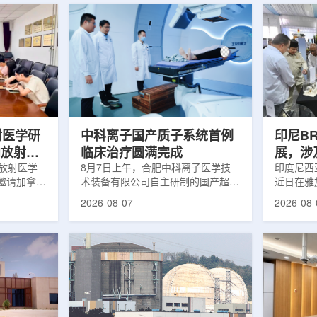
射医学研
中科离子国产质子系统首例
印尼B
向放射性
临床治疗圆满完成
展，涉
院放射医学
8月7日上午，合肥中科离子医学技
辐照应
印度尼西亚
邀请加拿大
术装备有限公司自主研制的国产超导
近日在雅
症中心林国
回旋质子治疗系统，在合肥离子医学
究成果。
2026-08-07
2026-08-
腺癌诊断与
中心完成首例临床试验受试者治疗。
表示，相
原靶向放射
这是国内首台国产超导回旋质子放射
畴，应用
。报告会采
治疗系统的重要突破。本例受试者为
粮食和健
，放射所部
肺癌患者。试验所用的超导质子治疗
BRIN
。林国贤教
系统，搭载中科离子自主研发的
药物。这
放射性药物
SC240超导回旋加速器，具有超大照
用于癌症
表135余
射野、360°全周束流配送能力。治
放射性药
交30余项
疗全程依托多模融合4D图像引导精
有重要意