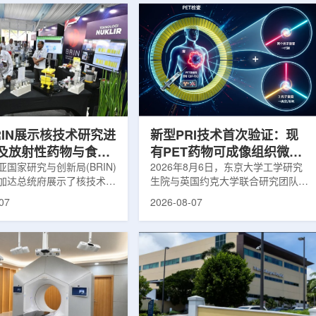
RIN展示核技术研究进
新型PRI技术首次验证：现
及放射性药物与食品
有PET药物可成像组织微环
用
国家研究与创新局(BRIN)
境
2026年8月6日，东京大学工学研究
加达总统府展示了核技术研
生院与英国约克大学联合研究团队宣
BRIN局长阿里夫·萨特里亚
布，已建立一种利用正电子三光子衰
07
2026-08-07
关技术属于和平利用核能范
变的新型几何成像原理，并首次成功
方向不仅包括能源，也覆盖
验证正电子素比率成像(PRI)技术。
康等领域。在健康领域，
该方法可结合现有临床PET显像剂使
正在开发用于核医学的放射性
用，有望为核医学影像提供观察组织
类药物含有放射性物质，可
微环境的新手段。利用正电子-3光子
诊断和治疗。阿里夫表示，
衰变的下一代核医学成像概念图目前
物研发对癌症识别和治疗具
临床PET扫描主要利用正电子双光子
义。在食品领域，BRIN将
湮灭过程显示药物在体内的分布和积