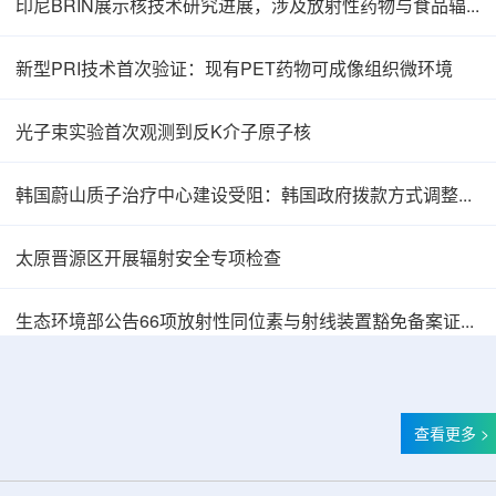
印尼BRIN展示核技术研究进展，涉及放射性药物与食品辐照应用
新型PRI技术首次验证：现有PET药物可成像组织微环境
光子束实验首次观测到反K介子原子核
韩国蔚山质子治疗中心建设受阻：韩国政府拨款方式调整影响项目推进
太原晋源区开展辐射安全专项检查
韩国忠清北道上半年农水产品放射性检测结果达
生态环境部公告66项放射性同位素与射线装置豁免备案证明文件
查看更多 >