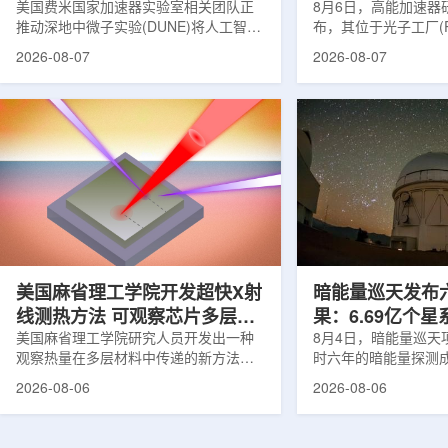
理能力
美国费米国家加速器实验室相关团队正
8月6日，高能加速器研
推动深地中微子实验(DUNE)将人工智能
布，其位于光子工厂(
和机器学习工具融入实验设计、探测器
装置的BL-11A和BL
2026-08-07
2026-08-07
运行与数据分析流程，以提升中微子相
界首个量子多束利用
互作用识别、事件分类和探测器管理能
射线与软X射线两束
力。DUNE位于长基线中微子设施，目
介绍，BL-11A和BL
前已开始安装大型中微子探测器模块的
基础设施网络合作建
结构元件。该实验由近探测器和远探测
联合使用机构及联合
器组成：近探测器位于费米实验室，远
心的同步辐射装置组
探测器设在南达科他州桑福德地下研究
教育基础设施。新光
设施地下约1英里处。两个探测器都将采
于，可在同一实验条
用液氩时间投影室技术，用于记录中微
线和软X射线，完成
子...
观...
美国麻省理工学院开发超快X射
暗能量巡天发布
线测热方法 可观察芯片多层结
果：6.69亿个
构热传递
美国麻省理工学院研究人员开发出一种
束宇宙加速膨胀
8月4日，暗能量巡天项
观察热量在多层材料中传递的新方法，
时六年的暗能量探测
可用于精确测量计算机芯片等电子器件
形成18篇相关论文，基于
2026-08-06
2026-08-06
内部的热流变化。相关研究成果已发表
年间获取的近30万张
于《自然通讯》。随着计算机芯片尺寸
6.69亿个星系、数千
不断缩小、功率密度持续提高，器件过
多颗超新星的信息，