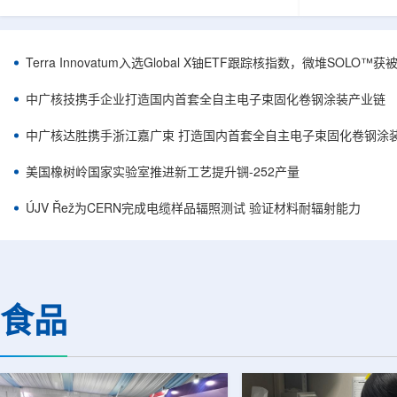
安全和防护管理办法》第五十四条有关规定，现
核西部地勘中
将各省级生态环境主管部门报送的、已获得豁免
地质研究院，
备案证明文件的活动，以及活动中涉及的射线装
油测井地质研
置、放射源或非密封放射性物质予以公告。随公
内油气测井成
Terra Innovatum入选Global X铀ETF跟踪核指数，微堆SOLO
告发布的汇总表共列出66项备案记录，涉及山
验、智能测井
东、天津、上海、河北、四川、甘肃、安徽、河
析等成熟技术
中广核技携手企业打造国内首套全自主电子束固化卷钢涂装产业链
南、辽宁等地相关单位。备案内容涵盖...
气盆地铀矿勘查
中广核达胜携手浙江嘉广束 打造国内首套全自主电子束固化卷钢涂
美国橡树岭国家实验室推进新工艺提升锎-252产量
ÚJV Řež为CERN完成电缆样品辐照测试 验证材料耐辐射能力
食品