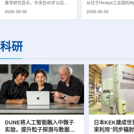
像学研究显示，许多在40岁以后首
从位于Herøya工业园的Al
次出现幻觉、妄想等精神病性症状的
产设施完成首批高纯度钍-22
2026-08-06
2026-08-06
成年人，大脑内存在与阿尔茨海默病
228)客户交付。这是该
及其他神经退行性疾病相关的蛋白异
启动生产后完成的首次客
常沉积。研究纳入37名晚发性精神
标志着AlphaOne进入商
病患者和47名年龄匹配的健康对照
段。Thor Medical首席执
者。研究人员采用淀粉样蛋白PET示
Kurth表示，商业化生产
科研
踪剂^11C-PiB，以及tau蛋白PET示
工业规模制造的开始，首
踪剂^18F-florzolotau，对受试者大
表明公司已完成从产能建
脑中的β-淀粉样蛋白和tau蛋白积累
个工业规模工厂服务客户
情况进行评估。结果显示，晚发性精
司称，随着产能逐步提升
神病患者中，β-淀粉样蛋白阳性...
足靶向α疗法领域对高纯度.
DUNE将人工智能融入中微子
日本KEK建成世
实验，提升粒子探测与数据处
束利用”同步辐