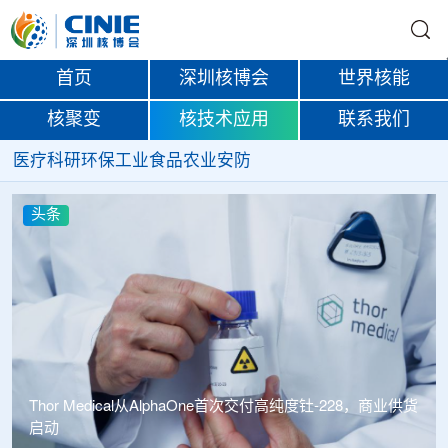
首页
深圳核博会
世界核能
核聚变
核技术应用
联系我们
医疗
科研
环保
工业
食品
农业
安防
头条
haOne首次交付高纯度钍-228，商业供货
中广核达胜携手浙江嘉广束 打造国内首套全自主电子束固
化卷钢涂装产业链