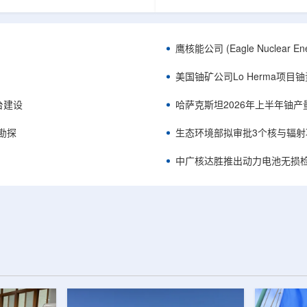
正是 Global X 铀ETF(NYSE
胜自主研发制造的电子加速器装
A，资管超50亿美元)的跟踪基准，本次
规模化量产工艺能力，双方合力
ive 定期再平衡生效。公司联合创始人兼
流程自主可控、全国产化电子束
ndro Petruzzi 称，这使被动/主题投
整产业链，标志我国彩涂行业正
鹰核能公司 (Eagle Nuclea
直接触达其 SOLO™ 微堆故事，
零VOC(挥发性有机化合物)、常
azatomprom、Centrus、Oklo、
代。中广核达胜与浙江嘉广束签
美国铀矿公司Lo Herma项目
nergy、三菱重...
钢涂装战略合作协议电子束固化是.
平台建设
哈萨克斯坦2026年上半年铀产
停勘探
生态环境部拟审批3个核与辐射
中广核达胜推出动力电池无损