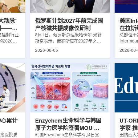
机游走动力
Lu-177完全依赖进口。由于其半衰
围绕核医
架中表示和
期约为6.6天，从生产、运输到药物
破、成果
制备和患者给药...
面开...
大动脉”
俄罗斯计划2027年前完成国
美国Inte
图——专
产核磁共振成像仪研制
在拉斯
师、中核
与辐射行业
8月1日，俄罗斯总理米哈伊尔·米舒
所，配置
总部位于
2026年
斯京表示，俄罗斯应在2027年之前
Intermo
蕴韬
速器
在山西省太
完成国产核磁共振成像仪的研制工
加斯西南
2026-08-05
2026-08-
核技术应用
作。米舒斯京在访问克孜勒共和国咨
该诊所名为B
份有限公司
询诊断中心期间了解了相关进展。视
约9万平方英
推动核医疗
察中心已安装的磁共振成像设备时，
地区，是
方面发挥着
他向俄罗斯卫生部长米哈伊尔·穆拉
新建项目。B
隙，中国同
什科询问国产设备研发情况。穆拉什
筑，于7
中核集团首
科表示，相关研发工作正由俄罗斯国
开放日活
专访时表
家原子能公司推进，并称该设备预计
了此前分
医药中心投
将在明年完成。米舒斯京随后表示，
的初级保
系统布局，
希望俄罗斯明年能够拥有本国研制的
童、成人
差距。同
核磁共振成像仪。该设备若按计划
疗服务。
完...
括成人及..
中心累计
Enzychem生命科学与韩国
UT-O
原子力医学院签署MOU 合
学家 
肿瘤医院质
作开发放射性皮炎治疗剂
韩国Enzychem生命科学8月4日宣
展
田纳西大