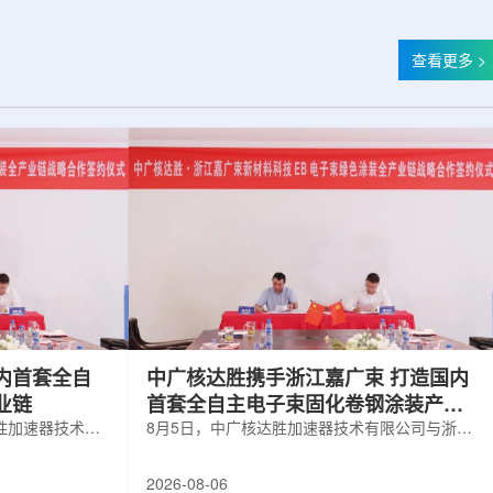
查看更多 >
内首套全自
中广核达胜携手浙江嘉广束 打造国内
业链
首套全自主电子束固化卷钢涂装产业
胜加速器技术有
链
8月5日，中广核达胜加速器技术有限公司与浙江
有限公司签署电
嘉广束新材料科技有限公司签署电子束固化卷钢
。依托中广核达
涂装战略合作协议。依托中广核达胜自主研发制
2026-08-06