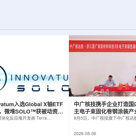
tters B》。合成和
RI·SRI许可考试的出题趋势、修订后的
近的丰中子核素具有
法律以及放射线相关技术和制度的变
些核素的性质直接
化，并重新构建了内容。本次修订版由
等重元素是如何形
包括韩国放射线振兴协会专业委员李在
效产生这些核素一
基在内的多位放射线领域专家参与审
统的熔合蒸发...
核，提高了教材的准确性和专业性。
教...
ovatum入选Global X铀ETF
中广核技携手企业打造国
，微堆SOLO™获被动资金
主电子束固化卷钢涂装产
化反应堆开发商 Terra
8月5日，中广核技旗下中广核达
obal N.V.(NASDAQ: NKLR)于2026
限公司与浙江嘉广束新材料科技
纳入 Solactive 全球铀与核部件总
子束固化卷钢涂装战略合作协议
2026-08-06