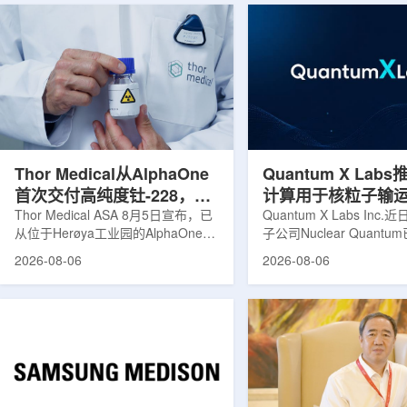
Thor Medical从AlphaOne
Quantum X Lab
首次交付高纯度钍-228，商
计算用于核粒子输
业供货启动
Thor Medical ASA 8月5日宣布，已
拟
Quantum X Labs Inc
从位于Herøya工业园的AlphaOne生
子公司Nuclear Quant
产设施完成首批高纯度钍-228(Th-
业计算模拟中的一项瓶颈
2026-08-06
2026-08-06
228)客户交付。这是该设施上周宣布
案，尝试将量子计算引入
启动生产后完成的首次客户供货，也
预测，用于支持核医学系
标志着AlphaOne进入商业供应阶
算密集型场景。据介绍，
段。Thor Medical首席执行官Jasper
运模拟在核医学系统设计
Kurth表示，商业化生产意味着公司
作用，但往往需要大量计
工业规模制造的开始，首批客户交付
伴随较长运行时间，影响
表明公司已完成从产能建设到利用首
效率。Nuclear Quant
个工业规模工厂服务客户的过渡。公
技术，旨在把物理输运模