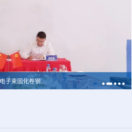
中广核达胜携手浙江嘉广束 打造国内首套全自主电子束固化卷钢涂装产业链