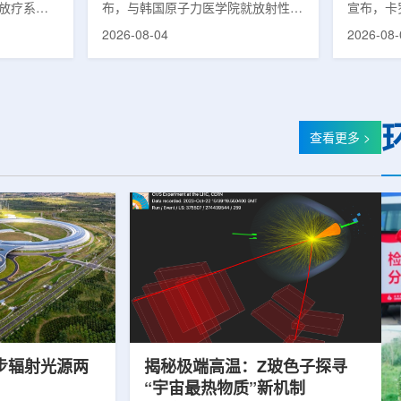
子放疗系统
布，与韩国原子力医学院就放射性皮
宣布，卡
该中心在
炎(Radiation-Induced Dermatitis)治
核医学：放
2026-08-04
2026-08-
名患者提供
疗剂的共同研究签署谅解备忘录
州长主席
治疗量超过
(MOU)。双方将基于各自的研究能力
职，将同
的信息，与
与专业性，探讨放射性皮炎治疗剂的
尔分校核
心完成千例
开发可行性，推进新药联合研究。放
实验室同
州泰和用时
射性皮炎是接受放射治疗的癌症患者
究员。她
：美国埃默
中最常见的治疗相关副作用之一，表
域享有国
查看更多 >
12月启动
现为皮肤红斑、疼痛、瘙痒、脱皮等
盛顿大学
MIBS质
症状。严重时可导致放疗日程延迟或
等机构工
月试运行后历
中断，不仅降低患者生活质量，也对
点是开发
院医院质子
治疗过程产生负面影响。该治疗剂近
治疗效果
期...
步辐射光源两
揭秘极端高温：Z玻色子探寻
“宇宙最热物质”新机制