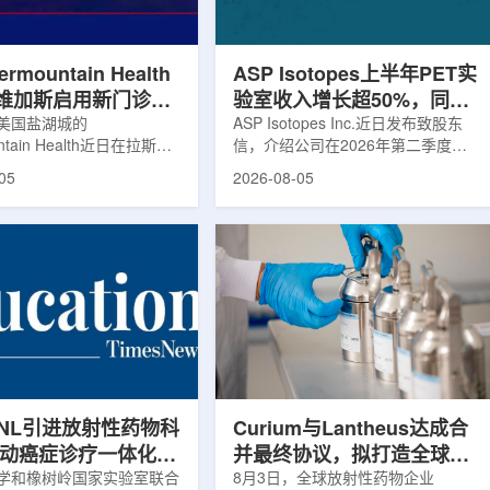
疗及高端装备关键技术突
委书记黄兴伟出席并致辞。汪静表
转化落地及产业化发展等方
示，核医学在肿瘤等重大疾病...
rmountain Health
ASP Isotopes上半年PET实
维加斯启用新门诊诊
验室收入增长超50%，同位
PET/CT和直线加
美国盐湖城的
素浓缩设施推进商业生产
ASP Isotopes Inc.近日发布致股东
untain Health近日在拉斯维
信，介绍公司在2026年第二季度财
部启用一座新的门诊诊所。
务业绩公布前各业务板块的运营进
05
2026-08-05
adura Clinic，建筑面积
展。公司表示，旗下PET实验室部门
尺，位于Spring Valley
2026年上半年有机收入较2025年同
该医疗系统在内华达州首个
期增长超过50%。按照目前预期，该
adura Clinic为三层建
部门2026年全年收入约为1400万美
月30日举行剪彩仪式和社区
元，高于2025年的600万美元。PET
动后正式开放。该诊所整合
相关业务通常与放射性药物制备、分
布在拉斯维加斯谷多个地点
子影像和核医学诊断应用密切相关。
健和部分专科服务，面向儿
在同位素业务方面，ASP Isotopes
及老年患者提供更集中的医
称，其硅-28和镱-176浓缩设施已进
根据介绍，诊所服务范围包
入商业生产前的最后阶段，预计将在
.
2026年下半年交...
RNL引进放射性药物科
Curium与Lantheus达成合
推动癌症诊疗一体化发
并最终协议，拟打造全球放
学和橡树岭国家实验室联合
射性药物诊疗一体化平台
8月3日，全球放射性药物企业