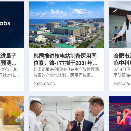
s推进量子
韩国推进核电站制备医用同
合肥市
运预测模
位素，镥-177拟于2031年商
临中科
.近日宣布，其
业化生产
韩国正推进利用核电站生产放射性同
8月4日
um已针对核工
位素的产业化计划，医用同位素
率队莅临
提出新方
镥-177(Lu-177)被列为首个商业化目
座谈交流
2026-08-06
2026-08-
核粒子输运
标产品。韩国水力与原子能公司表
山，市政
统设计等计
示，计划优先实现Lu-177商业化生
董事长江
传统粒子输
产，后续还可能将产品范围扩大至
张晓峰、
中具有重要
钴-60、氚-3和氦-3等同位素。Lu-
中国科学
算资源，并
177是当前全球放射性药物市场中应
长宋云涛
研发和优化
用较广的治疗性放射性同位素，可用
经理陈永
um此次提出的
于前列腺癌、神经内分泌肿瘤等疾病
俊、光若
型转化为量
相关放射性药物。此前，韩国所需
中科离子