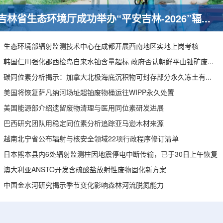
吉林省生态环境厅成功举办“平安吉林-2026”辐射事故综合应急演习
生态环境部辐射监测技术中心在成都开展西南地区实地上岗考核
韩国仁川强化郡西检岛自来水铀含量超标 政府否认朝鲜平山铀矿废水影响
碳同位素分析揭示：加拿大北极海底沉积物可封存部分永久冻土有机碳
美国将恢复萨凡纳河场址超铀废物桶运往WIPP永久处置
美国能源部介绍遗留废物清理与医用同位素研发进展
巴西研究团队用稳定同位素分析追踪亚马逊木材来源
越南北宁省公布辐射与核安全领域22项行政程序修订清单
日本熊本县内6处辐射监测柱因地震停电中断传输，已于30日上午恢复
澳大利亚ANSTO开发含硫酸盐放射性废物固化新方案
中国金水河研究揭示季节变化影响森林河流脱氮能力