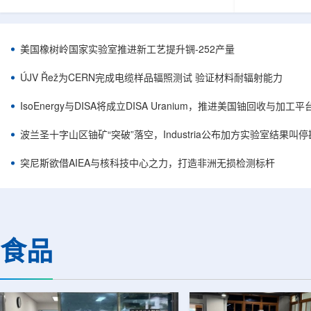
目旨在提升产能，支持美国海军相关关键项目，
回报指数——该指数
并为公司在核能领域的后续增长提供空间和基础
Arca: UR
设施条件。根据公司披露，新设施位于布鲁克菲
随 Solact
尔德帕克里奇路120号，占地约14.1087万平方英
CEO Alessa
美国橡树岭国家实验室推进新工艺提升锎-252产量
尺。工厂建成后，将整合目前分布在康涅狄格州
资者可通过指数
丹伯里和贝瑟尔三个地点的业务。该设施预计于
与 Cameco、K
ÚJV Řež为CERN完成电缆样品辐照测试 验证材料耐辐射能力
2027年初投入使用，若最终设计和租户装修工...
NuScale、X-e
IsoEnergy与DISA将成立DISA Uranium，推进美国铀回收与加工
波兰圣十字山区铀矿“突破”落空，Industria公布加方实验室结果叫
突尼斯欲借AIEA与核科技中心之力，打造非洲无损检测标杆
食品