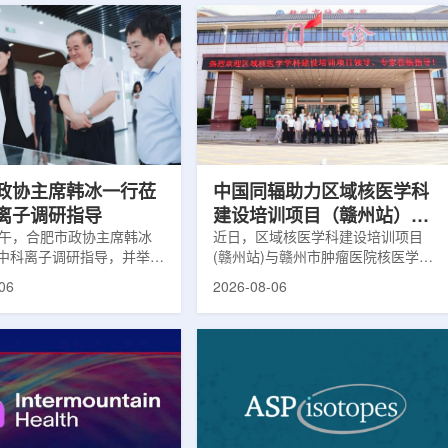
政协主席韩冰一行莅
中国同辐助力区域核医学科
离子调研指导
建设培训项目（赣州站）与
下午，合肥市政协主席韩冰
赣州市肿瘤医院核医学诊疗
近日，区域核医学科建设培训项目
中科离子调研指导，并举行
(赣州站)与赣州市肿瘤医院核医学诊
高质量建设项目同步启动
。市人大常委会副主任雍凤
疗高质量建设项目在赣州市肿瘤医院
06
2026-08-06
协秘书长苏祥、市产投集团
同步启动。中华医学会核医学分会专
鑫、市政协教科卫体委主任
家组以及中国同辐、原子高科相关代
市工信局副局长郭梅参加。
表到院开展调研交流，江西省内各级
院合肥物质科学研究院副院
医疗机构200余名医务人员参会。启
，中科离子董事长刘璐，总
动仪式由赣州市肿瘤医院核医学科主
华，副总经理丁开忠、李
任杨传盛主持。赣州市卫生健康委员
怀陪同。韩冰一行详细了解
会副主任傅伟、中华医学会核医学分
产业布局、经营情况，重点
会主任委员汪静、赣州市肿瘤医院党