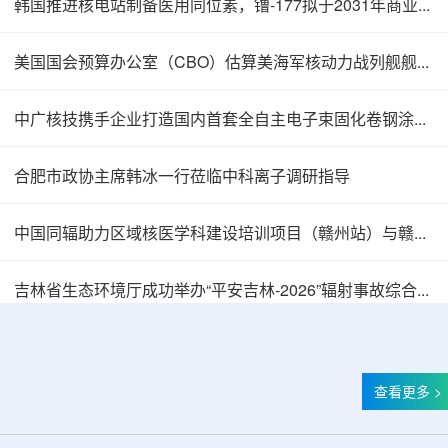
韩国推进核电站制备医用同位素，镥-177拟于2031年商业化生产
美国国会预算办公室（CBO）估算美海军核动力战列舰舰队总成本2750亿美元
中广核技携手企业打造国内首套全自主电子束固化卷钢涂装产业链
合肥市政协主席韩冰一行莅临中科离子调研指导
中国同辐助力区域核医学科建设培训项目（赣州站）与赣州市肿瘤医院核医学诊疗高质量建设项目同步启动
塞内加尔寻求利用核能提升农业生产力
吉林省生态环境厅成功举办“平安吉林-2026”辐射事故综合应急演习
查看更多 >