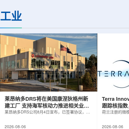
定的离子忆阻效应，并通过精准调控实
发表于《Physics Le
现了可编程转变的忆阻与突触功能，为
研究中子幻数126附
工业
下一代低功耗神经形态计算硬件的开发
特殊的科学意义，这
提供了新的技术路径。相关成果于7月22
关系到宇宙中金、铂
日发表在《Small》期刊上。科研人员依
成的。然而，如何高
托兰州重离子研究装置(HIRFL)的...
直是实验上的难题。传
莱昂纳多DRS将在美国康涅狄格州新
Terra Inn
建工厂 支持海军核动力推进相关业务
跟踪核指数
增长
莱昂纳多DRS公司8月4日宣布，已签署协议，将
曝光
荷兰注册的微模块
在美国康涅狄格州布鲁克菲尔德新建一座工厂，
Innovatum Gl
用于扩大并整合其海军电力系统业务运营。该项
年8月3日开盘起
2026-08-06
2026-08-06