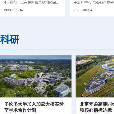
4日宣布，已在岭南和全罗地区完成
子治疗中心ProBeam质
前列腺癌诊断用放射性药物
正式投入临床应用以来，
2026-08-04
2026-08-04
ProstaSeek(活性成分：18F-
19个月内已为超过1000
plotupolastat)的供应链建设。该药
质子放疗服务，连续单日
物靶向前列腺特异性膜抗原
100人次。根据院方公布
(PSMA)，两地所有开展PET-CT检查
部分国际同等规模质子中
并进行前列腺癌诊疗的三级综合医院
临床治疗的周期相比，广
科研
均已纳入其供应范围。据韩国卫生福
19个月。相关对比包括
利部国家癌症登记处数据，2023年
里质子治疗中心自2018年
新增前列腺癌病例达22640例，占所
后历时2年完成千例;俄罗斯
有癌症病例的7.8%，是男性癌症发
子治疗中心自2017年9
病率排名第六位的疾病;伴随PSMA靶
时约2年;英国伦敦大学学
向治疗的日益普及，对前列腺癌治...
中心自2021...
多伦多大学加入加拿大核实验
北京怀柔高能同
室学术合作计划
项核心指标达标