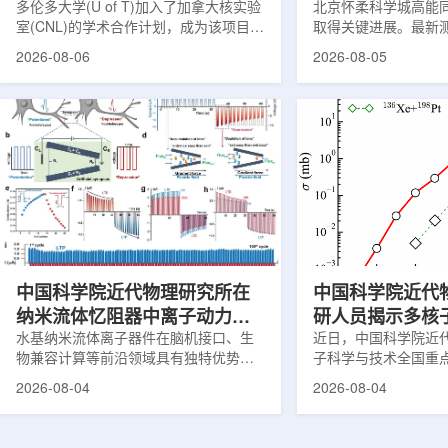
多伦多大学(U of T)加入了加拿大核实验
北京怀柔科学城高能
室(CNL)的学术合作计划，成为该项目中
取得关键进展。最新
的第十家参与机构。这项举措旨在加强
亮度以及储存环束流
2026-08-06
2026-08-05
加拿大的核能人才储备并支持相关研
到设计要求，距离正
究。在施瓦茨·赖斯曼创新园区举行了签
步。这两项指标直接
约仪式，标志着多伦多大学、加拿大核
研用户提供稳定、高
实验室和原子能公司有限公司(AECL)正
装置性能评估中的核心
式确立了合作关系。该学术合作计划将
9月29日加速器达到
为参学院校提供进入国家级实验室基础
队在试运行过程中持
设施、技术和专业知识的渠道，合作领
束流状态。经过约9
域涵盖清洁能源、医疗健康、环境修复
性能明显提升。储存
以及国家安全等多个方面。此次...
子运行的环形轨道，全
177...
中国科学院近代物理研究所在
中国科学院近代
纳米流体忆阻器中离子动力学
研人员揭示多核
调控研究方面获新进展
水基纳米流体离子器件在脑机接口、生
壳效应的双向作
近日，中国科学院近
物兼容计算等前沿领域具有独特优势。
子科学与技术全国重
近期，中国科学院近代物理研究所重离
与合作者揭示了壳效
2026-08-04
2026-08-04
子科学与技术全国重点实验室科研团队
应中的双向作用机制
联合兰州大学、河北地质大学等合作者
反应体系。该研究为
在单离子径迹纳米通道中成功实现了稳
成丰中子核素提供了