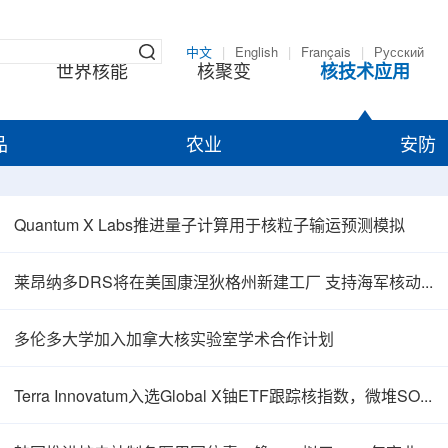
中文
|
English
|
Français
|
Русский
世界核能
核聚变
核技术应用
品
农业
安防
Quantum X Labs推进量子计算用于核粒子输运预测模拟
莱昂纳多DRS将在美国康涅狄格州新建工厂 支持海军核动力推进相关业务增长
多伦多大学加入加拿大核实验室学术合作计划
Terra Innovatum入选Global X铀ETF跟踪核指数，微堆SOLO™获被动资金曝光