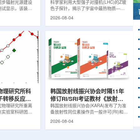
同步辐射光源建设
科学家利用大型强子对撞机(LHC)的Z玻
测试显示，该装置
色子探针，揭示了宇宙中最热物质——
轨道稳定性均已达
夸克-胶子等离子体(QGP)如何吸收能量
2026-08-04
式投入运行更近一
的新细节，并对现有理论模型提出了挑
决定光源能否为科
战。这项研究为理解大爆炸后极早期宇
品质的X光束，也是
宙的状态提供了重要线索。为了深入了
参数。自2025年
解QGP，物理学家巧妙地借助Z玻色子
验收指标后，项目团
作为信使。由于Z玻色子不与QGP发生
续调校设备、优化
相互作用，它能够几乎不受影响地穿过
个月改进，装置关键
等离子体，精确记录初始状态的信息。
环可理解为高能电
通过分析Z玻色子衰变产生的μ子及其反
长约1360米。
冲喷流的动量差异，科学家得以确定夸
克在...
物理研究所科
韩国放射线振兴协会时隔11年
子转移反应中
修订RI/SRI考证教材《放射线
用机制
代物理研究所重离
理论与实务》第8版
韩国放射线振兴协会(KARA)发布了为准
点实验室科研团队
备放射性同位素操作员一般许可(RI)和放
应在多核子转移反
射线处理监督员许可(SRI)考试的专业教
2026-08-04
，并提出了优化的
材《核心分析!放射线理论与实践》第八
在实验室中高效合
版修订版。此次修订是自上次修订以来
新思路。相关成果
的11年后的全面修订，反映了最近