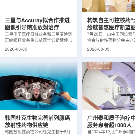
司称，随着产能逐步提升，将继续满
子电路，使粒子传播和随
足靶向α疗法领域对高纯度...
学能够直接在量子计算框
模拟。...
三星与Accuray拟合作推进
构筑自主可控核药“
图像引导精准放射治疗
绘就普惠医疗新蓝
三星电子医疗器械业务和三星麦迪逊
访中国同辐总工程
7月28日，由中国同位素
正继续将业务重心从医学诊断延伸至
协会放射性药物分会主办的
集团首席科学家刘
治疗领域。8月5日，三星HME美国
放射性药物创新发展大会
2026-08-05
2026-08-05
公司与美国放射外科公司Accuray宣
原市举行。作为中核集团
布签署一份不具约束力的合作意向
的核心平台，中国同辐股
书，双方计划围绕基于容积成像的精
(以下简称：中国同辐)在
准放射治疗解决方案开展合作探讨。
科技自立自强与普惠民生
根据意向书，双方拟研究将三星移动
压舱石的作用。在大会间
CT扫描仪BodyTom与Accuray机器
辐党委委员、总工程师、
人放射外科平台CyberKnife相结合。
席科学家刘蕴韬接受记者
该合作方向旨在把高分辨率三维成像
示，中国同辐将加快在建
能力与图像引导机器人放射外科技术
产运行，加快智慧核医学
连接起来，使医务人员能够更准确地
持续缩小城乡核医疗资源
确...
时，以...
韩国杜克生物完善前列腺癌
广州泰和质子治疗
放射性药物供应链
服务患者超1000人
韩国放射性药物公司杜克生物于8月
自2024年12月广州泰和