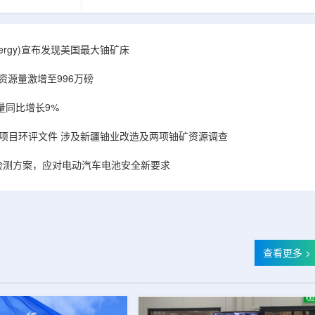
备，叠加合作方
造的电子加速器装备，叠加合作方规模化量产工
建成国内首套全
艺能力，双方合力建成国内首套全流程自主可
固化卷钢涂装完
控、全国产化电子束固化卷钢涂装完整产业链，
式进入无溶剂、
标志我国彩涂行业正式进入无溶剂、零VOC(挥发
r Energy)宣布发现美国最大铀矿床
温绿色固化新时
性有机化合物)、常温绿色固化新时代。▲中广核
署电子束固化卷
达胜与浙江嘉广束签署电子束固化卷钢涂装战略
铀资源量激增至996万磅
..
合作协议电子束固化是金属卷材涂...
量同比增长9%
项目环评文件 涉及新疆铀业改造及两项铀矿资源调查
检测方案，应对电动汽车电池安全新要求
查看更多 >