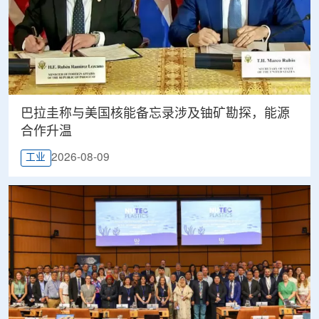
巴拉圭称与美国核能备忘录涉及铀矿勘探，能源
合作升温
2026-08-09
工业