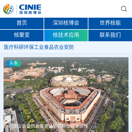
首页
深圳核博会
世界核能
核聚变
核技术应用
联系我们
医疗
科研
环保
工业
食品
农业
安防
头条
印度议会委员会强调铀矿项目提速紧迫性