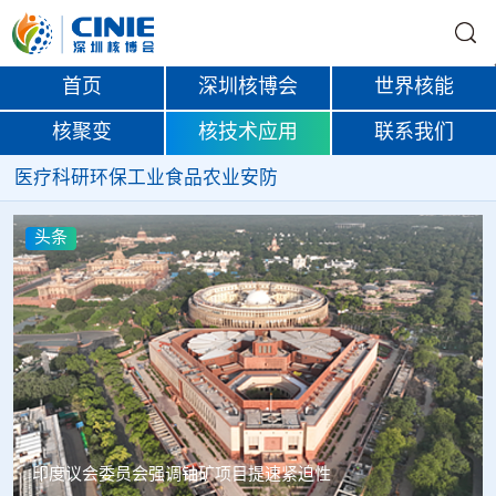
首页
深圳核博会
世界核能
核聚变
核技术应用
联系我们
医疗
科研
环保
工业
食品
农业
安防
头条
中核辐智正式设立 中国同辐持股90%打通核医疗全产业链