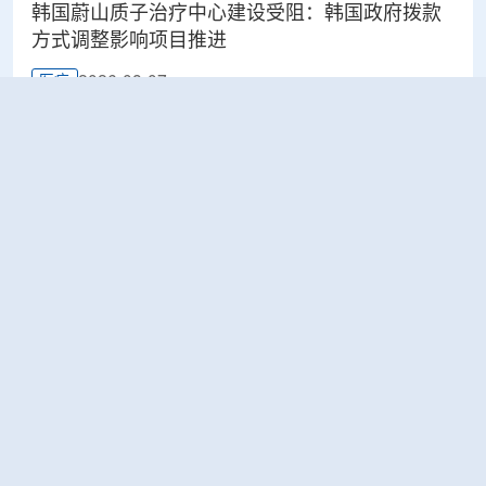
韩国蔚山质子治疗中心建设受阻：韩国政府拨款
方式调整影响项目推进
2026-08-07
医疗
太原晋源区开展辐射安全专项检查
2026-08-07
环保