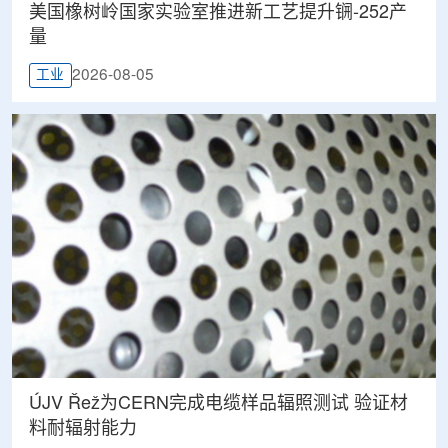
美国橡树岭国家实验室推进新工艺提升锎-252产
量
2026-08-05
工业
ÚJV Řež为CERN完成电缆样品辐照测试 验证材
料耐辐射能力