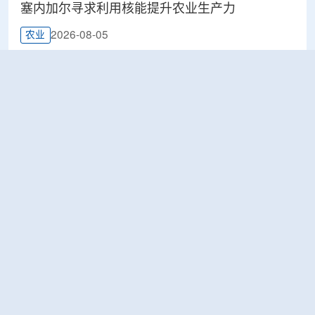
塞内加尔寻求利用核能提升农业生产力
2026-08-05
农业
鹰核能公司 (Eagle Nuclear Energy)宣布发现美国
最大铀矿床
2026-08-05
工业