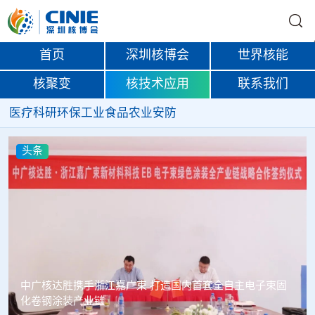
首页
深圳核博会
世界核能
核聚变
核技术应用
联系我们
医疗
科研
环保
工业
食品
农业
安防
头条
塞内加尔寻求利用核能提升农业生产力