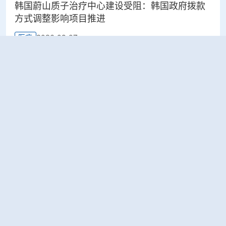
韩国蔚山质子治疗中心建设受阻：韩国政府拨款
方式调整影响项目推进
2026-08-07
医疗
太原晋源区开展辐射安全专项检查
2026-08-07
环保