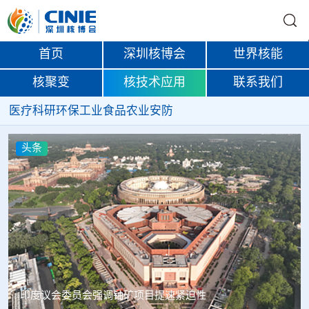
首页
深圳核博会
世界核能
核聚变
核技术应用
联系我们
医疗
科研
环保
工业
食品
农业
安防
头条
中核辐智正式设立 中国同辐持股90%打通核医疗全产业链