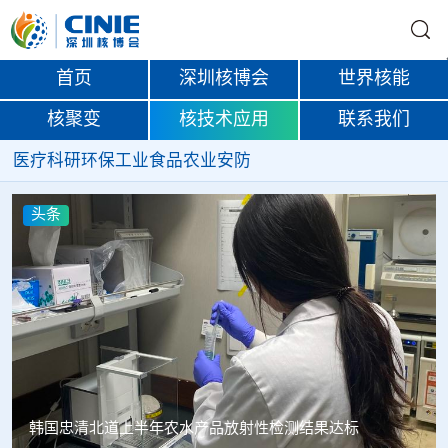
首页
深圳核博会
世界核能
核聚变
核技术应用
联系我们
医疗
科研
环保
工业
食品
农业
安防
头条
北道上半年农水产品放射性检测结果达标
Oklo格罗