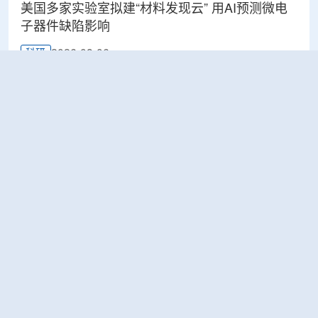
美国多家实验室拟建“材料发现云” 用AI预测微电
子器件缺陷影响
2026-08-06
科研
Rosatom选定SNIIP为辐射控制系统首席设计机
构，统管核设施放射仪表标准化与进口替代保障