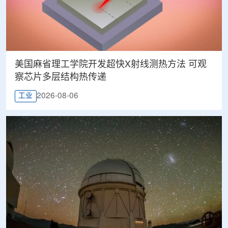
美国麻省理工学院开发超快X射线测热方法 可观
察芯片多层结构热传递
2026-08-06
工业