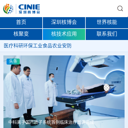
首页
深圳核博会
世界核能
核聚变
核技术应用
联系我们
医疗
科研
环保
工业
食品
农业
安防
头条
韩国忠清北道上半年农水产品放射性检测结果达标