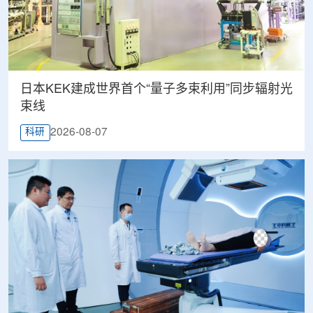
日本KEK建成世界首个“量子多束利用”同步辐射光
束线
2026-08-07
科研