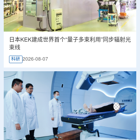
日本KEK建成世界首个“量子多束利用”同步辐射光
束线
2026-08-07
科研