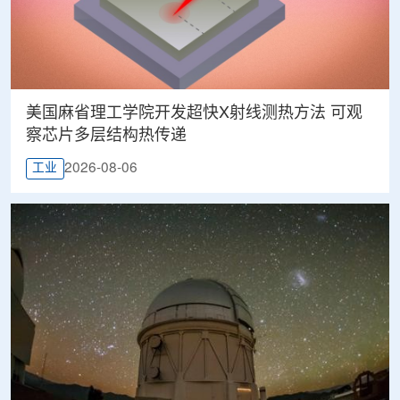
美国麻省理工学院开发超快X射线测热方法 可观
察芯片多层结构热传递
2026-08-06
工业