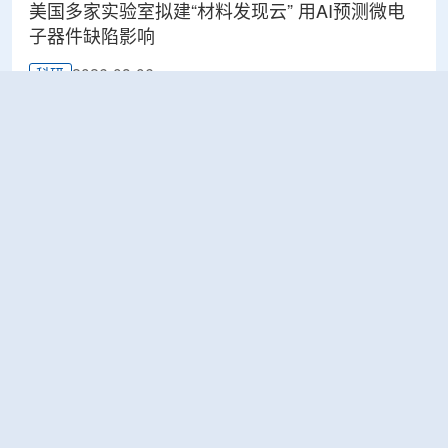
美国多家实验室拟建“材料发现云” 用AI预测微电
子器件缺陷影响
2026-08-06
科研
Rosatom选定SNIIP为辐射控制系统首席设计机
构，统管核设施放射仪表标准化与进口替代保障