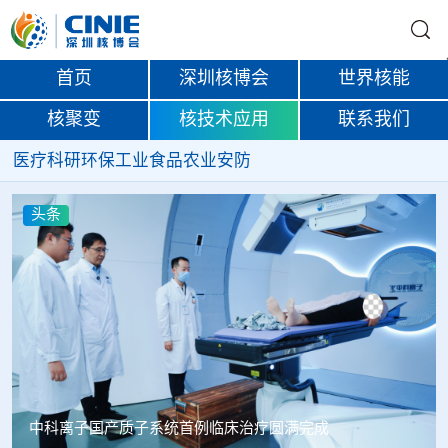
首页
深圳核博会
世界核能
核聚变
核技术应用
联系我们
医疗
科研
环保
工业
食品
农业
安防
头条
韩国忠清北道上半年农水产品放射性检测结果达标